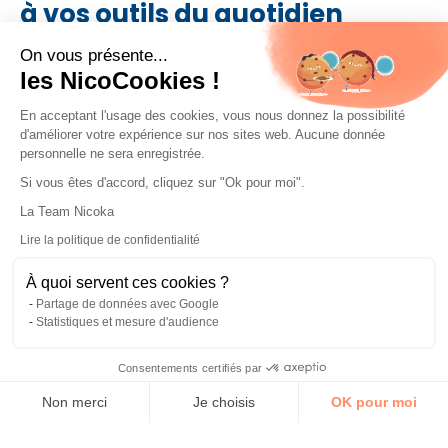
à vos outils du quotidien
On vous présente...
Connectez facilement vos outils favoris comme
les NicoCookies !
Outlook, Teams, Gmail ou encore LinkedIn à notre
plateforme. Gagnez du temps, automatisez vos
En acceptant l'usage des cookies, vous nous donnez la possibilité
d'améliorer votre expérience sur nos sites web. Aucune donnée
tâches et centralisez vos échanges depuis un seul
personnelle ne sera enregistrée.
espace.
Si vous êtes d'accord, cliquez sur "Ok pour moi".
La Team Nicoka
×
Lire la politique de confidentialité
CAS CLIENT
Une solution incontournable !
Unanim Recrutement
À quoi servent ces cookies ?
★★★★★
Partage de données avec Google
Lire le témoignage
Statistiques et mesure d'audience
Consentements certifiés par
Non merci
Je choisis
OK pour moi
Plateforme de Gestion du Consentement : Personnalisez vos 
Axeptio consent