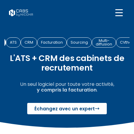
Multi-
E
ATS
CRM
Facturation
Sourcing
CVthè
diffusion
L'ATS + CRM des cabinets de
recrutement
Un seul logiciel pour toute votre activité,
y compris la facturation
.
Échangez avec un expert