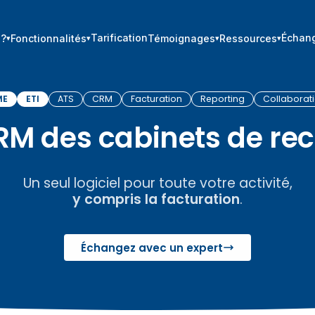
Tarification
Échang
 ?
Fonctionnalités
Témoignages
Ressources
ME
ETI
ATS
CRM
Facturation
Reporting
Collaborat
CRM des cabinets de re
Un seul logiciel pour toute votre activité,
y compris la facturation
.
Échangez avec un expert