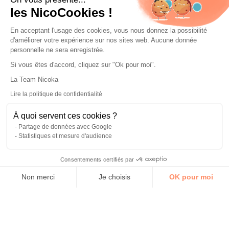
Une solution connectée
les NicoCookies !
à vos outils du quotidien
En acceptant l'usage des cookies, vous nous donnez la possibilité
d'améliorer votre expérience sur nos sites web. Aucune donnée
personnelle ne sera enregistrée.
Connectez facilement vos outils favoris comme
Si vous êtes d'accord, cliquez sur "Ok pour moi".
Outlook, Teams, Gmail ou encore LinkedIn à notre
plateforme. Gagnez du temps, automatisez vos
La Team Nicoka
tâches et centralisez vos échanges depuis un seul
×
Lire la politique de confidentialité
AVIS TRUSTPILOT
espace.
Notre outil depuis 2018
Nicolas Mélin — Libéro Conseil
À quoi servent ces cookies ?
★★★★★
Partage de données avec Google
Lire l'avis
Statistiques et mesure d'audience
Consentements certifiés par
Non merci
Je choisis
OK pour moi
Plateforme de Gestion du Consentement : Personnalisez vos 
Axeptio consent
Notre plateforme vous permet d'adapter et de gérer vos para