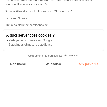
personnelle ne sera enregistrée.
Si vous êtes d'accord, cliquez sur "Ok pour moi".
La Team Nicoka
Lire la politique de confidentialité
À quoi servent ces cookies ?
Partage de données avec Google
Statistiques et mesure d'audience
Consentements certifiés par
Non merci
Je choisis
OK pour moi
Plateforme de Gestion du Consentement : Personnalisez vos 
Axeptio consent
Notre plateforme vous permet d'adapter et de gérer vos para