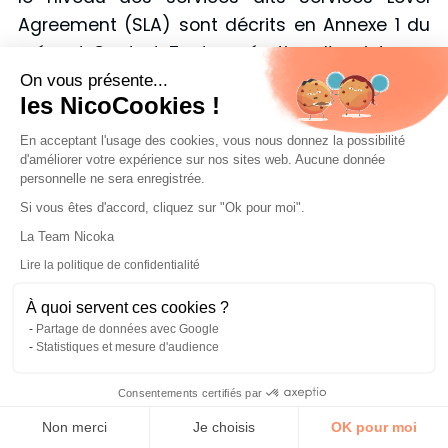
Agreement (SLA) sont décrits en Annexe 1 du
présent Contrat. Toute opération d’assistance
numérique sollicitée par le Client aura lieu par
On vous présente...
les NicoCookies !
l’ouverture de ticket selon les modalités
décrites en Annexe 1 du présent Contrat.
En acceptant l'usage des cookies, vous nous donnez la possibilité
d'améliorer votre expérience sur nos sites web. Aucune donnée
8.2. Mises à jour
personnelle ne sera enregistrée.
8.2.1
Dans le cadre de la fourniture des
Si vous êtes d'accord, cliquez sur "Ok pour moi".
versions de mise à jour, l’Editeur s’efforcera de
La Team Nicoka
maintenir un niveau de qualité suffisant de la
Lire la politique de confidentialité
Solution. A ce titre, l’Editeur fournira au Client
pendant toute la durée de son abonnement
À quoi servent ces cookies ?
toutes les fois qu’elle l’estimera nécessaire,
Partage de données avec Google
Statistiques et mesure d'audience
des versions de mise à jour de la Solution.
L’Editeur se réserve le droit d’interrompre la
Consentements certifiés par
mise à la disposition des Utilisateurs de tout
Non merci
Je choisis
OK pour moi
ou partie de la Solution pour procéder à des