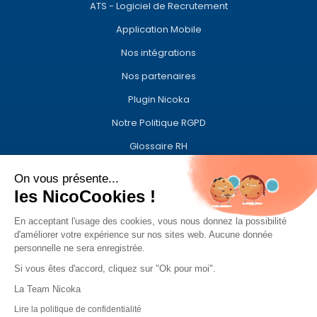
ATS - Logiciel de Recrutement
Application Mobile
Nos intégrations
Nos partenaires
Plugin Nicoka
Notre Politique RGPD
Glossaire RH
On vous présente...
Société
les NicoCookies !
À propos de Nicoka
En acceptant l'usage des cookies, vous nous donnez la possibilité
d'améliorer votre expérience sur nos sites web. Aucune donnée
Sécurité
personnelle ne sera enregistrée.
Divulgation des vulnérabilités
Si vous êtes d'accord, cliquez sur "Ok pour moi".
La Team Nicoka
Nous rejoindre
Lire la politique de confidentialité