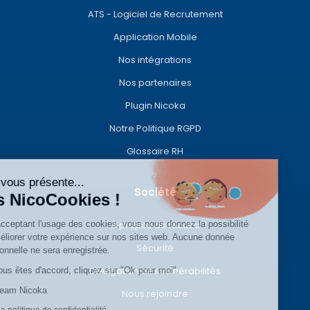
ATS - Logiciel de Recrutement
Application Mobile
Nos intégrations
Nos partenaires
Plugin Nicoka
Notre Politique RGPD
Glossaire RH
On vous présente...
Société
les NicoCookies !
En acceptant l'usage des cookies, vous nous donnez la possibilité
À propos de Nicoka
d'améliorer votre expérience sur nos sites web. Aucune donnée
Sécurité
personnelle ne sera enregistrée.
Divulgation des vulnérabilités
Si vous êtes d'accord, cliquez sur "Ok pour moi".
La Team Nicoka
Nous rejoindre
Lire la politique de confidentialité