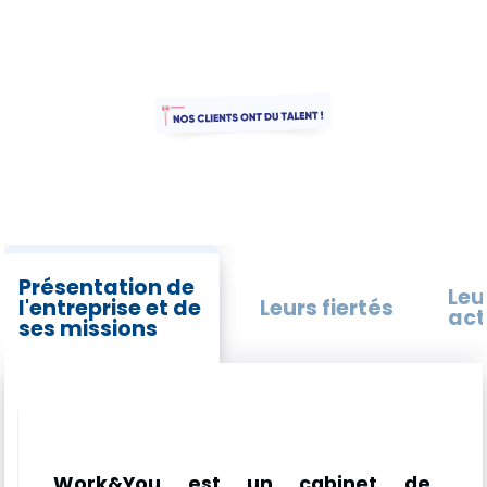
Présentation de
Leu
l'entreprise et de
Leurs fiertés
act
ses missions
Work&You est un cabinet de