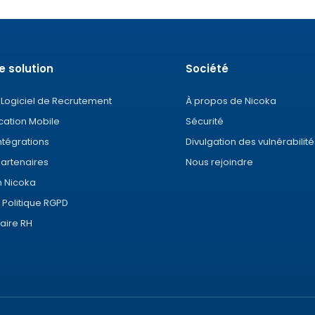
e solution
Société
 Logiciel de Recrutement
À propos de Nicoka
cation Mobile
Sécurité
ntégrations
Divulgation des vulnérabilité
artenaires
Nous rejoindre
n Nicoka
 Politique RGPD
aire RH
ez vos Options
os paramètres de confidentialité, en garantissant la con