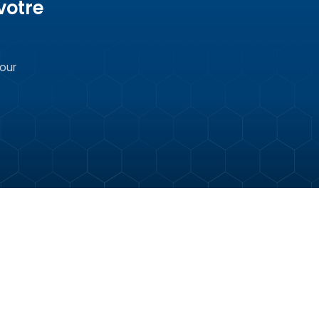
votre
our