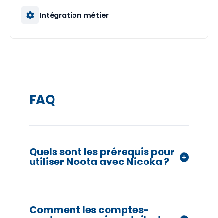
Intégration métier
FAQ
Quels sont les prérequis pour
utiliser Noota avec Nicoka ?
Avant d'installer l’intégration, vous devez
avoir un compte Noota actif, des droits
Comment les comptes-
d’administration dans Nicoka, et un e-